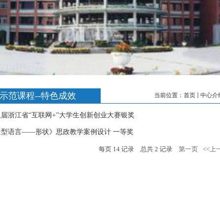
示范课程--特色成效
当前位置：
首页
中心介
八届浙江省“互联网+”大学生创新创业大赛银奖
造型语言——形状》思政教学案例设计 一等奖
每页
14
记录
总共
2
记录
第一页
<<上